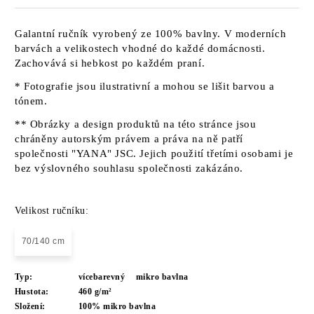
Galantní ručník vyrobený ze 100% bavlny. V moderních
barvách a velikostech vhodné do každé domácnosti.
Zachovává si hebkost po každém praní.
* Fotografie jsou ilustrativní a mohou se lišit barvou a
tónem.
** Obrázky a design produktů na této stránce jsou
chráněny autorským právem a práva na ně patří
společnosti "YANA" JSC. Jejich použití třetími osobami je
bez výslovného souhlasu společnosti zakázáno.
Velikost ručníku:
70/140 cm
Typ:
vícebarevný
mikro bavlna
Hustota:
460 g/m²
Složení:
100% mikro bavlna