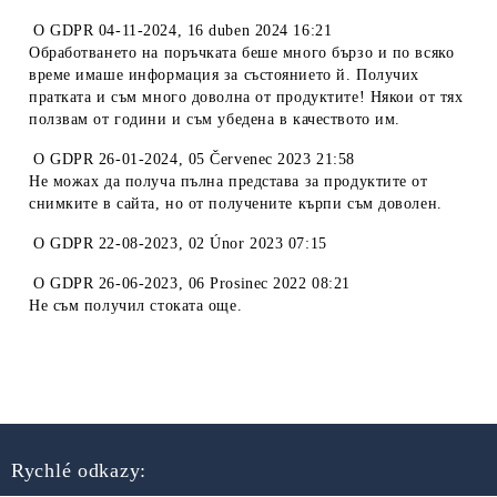
O
GDPR 04-11-2024
,
16 duben 2024 16:21
Обработването на поръчката беше много бързо и по всяко
време имаше информация за състоянието й. Получих
пратката и съм много доволна от продуктите! Някои от тях
ползвам от години и съм убедена в качеството им.
O
GDPR 26-01-2024
,
05 Červenec 2023 21:58
Не можах да получа пълна представа за продуктите от
снимките в сайта, но от получените кърпи съм доволен.
O
GDPR 22-08-2023
,
02 Únor 2023 07:15
O
GDPR 26-06-2023
,
06 Prosinec 2022 08:21
Не съм получил стоката още.
Rychlé odkazy: