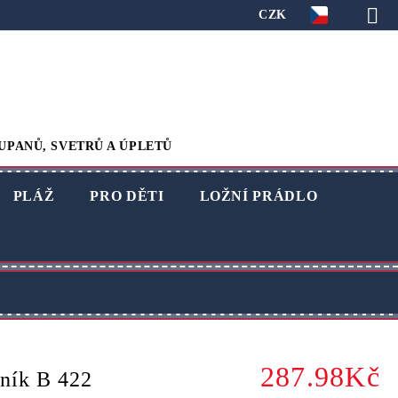
CZK
UPANŮ, SVETRŮ A ÚPLETŮ
PLÁŽ
PRO DĚTI
LOŽNÍ PRÁDLO
287.98Kč
ník B 422