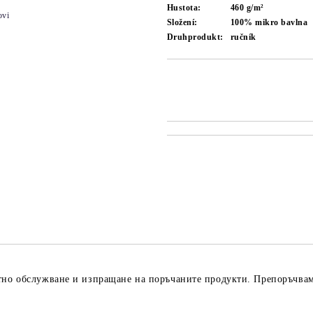
Hustota:
460 g/m²
ovi
Složení:
100% mikro bavlna
Druhprodukt:
ručník
ктно обслужване и изпращане на поръчаните продукти. Препоръчва