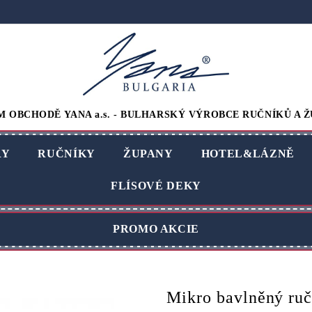
M OBCHODĚ YANA a.s. - BULHARSKÝ VÝROBCE RUČNÍKŮ A Ž
RY
RUČNÍKY
ŽUPANY
HOTEL&LÁZNĚ
FLÍSOVÉ DEKY
PROMO AKCIE
Mikro bavlněný ruč