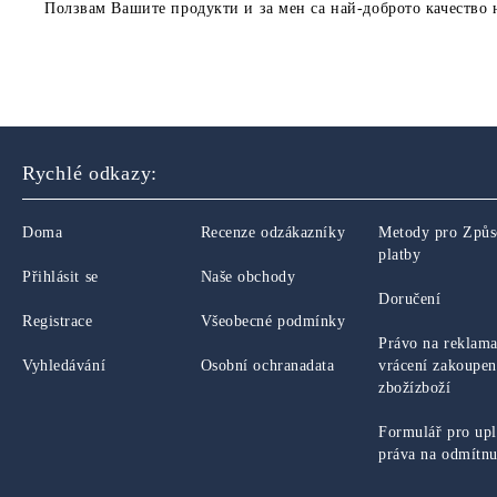
Ползвам Вашите продукти и за мен са най-доброто качество 
Rychlé odkazy:
Doma
Recenze odzákazníky
Metody pro Způ
platby
Přihlásit se
Naše obchody
Doručení
Registrace
Všeobecné podmínky
Právo na reklama
Vyhledávání
Osobní ochranadata
vrácení zakoupe
zbožízboží
Formulář pro upl
práva na odmítnu