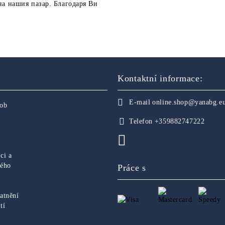
на нашия пазар. Благодаря Ви
Kontaktní informace:
E-mail
online.shop@yanabg.e
sob
Telefon
+359882747222
ci a
ného
Práce s
atnění
tí