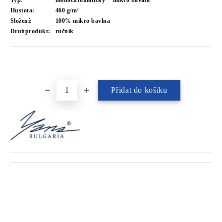
Typ:
monochromatický
mikro bavlna
Hustota:
460 g/m²
Složení:
100% mikro bavlna
Druhprodukt:
ručník