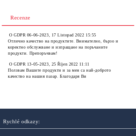
Recenze
O
GDPR 06-06-2023
,
17 Listopad 2022 15:55
Отлично качество на продуктите. Внимателно, бързо и
коректно обслужване и изпращане на поръчаните
продукти. Препоръчвам!
O
GDPR 13-05-2023
,
25 Říjen 2022 11:11
Ползвам Вашите продукти и за мен са най-доброто
качество на нашия пазар. Благодаря Ви
Rychlé odkazy: