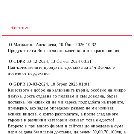
Recenze
O
Магдалина Алексиева
,
10 Únor 2026 10:32
Продуктите са Ви с отлично качество и прекрасна визия
O
GDPR 30-12-2024
,
13 Červen 2024 08:21
Най-качествените продукти. Доставка за 24ч.Всичко е
повече от перфектно.
O
GDPR 10-03-2024
,
18 Srpen 2023 01:01
Качеството е добро на халвиените кърпи, особено на микро
памука, доста отдавна го ползвам и съм доволна, бърза
доставка, но някак си не ми хареса подредбата на кърпите,
примерно, ако задам определен размер не ми излизат
всички видове, с които разполагате, а после след много
търсене в различни категории излизат, това е едното!
Второто е при много фирми и сайтове до определена сума
пари се дава безплатна доставка, да речем 50,60,70,100лв, а