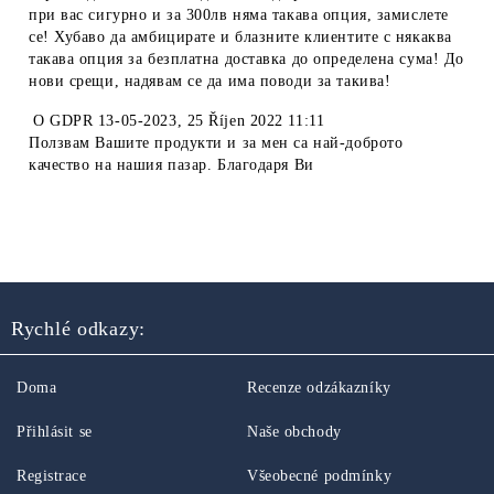
при вас сигурно и за 300лв няма такава опция, замислете
се! Хубаво да амбицирате и блазните клиентите с някаква
такава опция за безплатна доставка до определена сума! До
нови срещи, надявам се да има поводи за такива!
O
GDPR 13-05-2023
,
25 Říjen 2022 11:11
Ползвам Вашите продукти и за мен са най-доброто
качество на нашия пазар. Благодаря Ви
Rychlé odkazy:
Doma
Recenze odzákazníky
Přihlásit se
Naše obchody
Registrace
Všeobecné podmínky