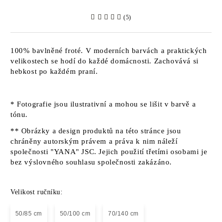
(5)
100% bavlněné froté. V moderních barvách a praktických
velikostech se hodí do každé domácnosti. Zachovává si
hebkost po každém praní.
* Fotografie jsou ilustrativní a mohou se lišit v barvě a
tónu.
** Obrázky a design produktů na této stránce jsou
chráněny autorským právem a práva k nim náleží
společnosti "YANA" JSC. Jejich použití třetími osobami je
bez výslovného souhlasu společnosti zakázáno.
Velikost ručníku:
50/85 cm
50/100 cm
70/140 cm