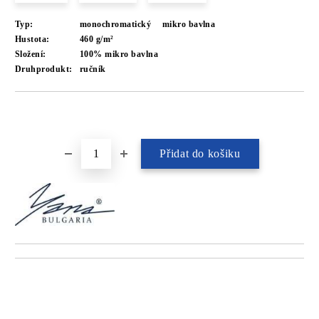
Typ:
monochromatický
mikro bavlna
Hustota:
460 g/m²
Složení:
100% mikro bavlna
Druhprodukt:
ručník