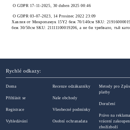
O
GDPR 17-11-2025
,
30 duben 2025 00:46
O
GDPR 03-07-2023
,
14 Prosinec 2022 23:09
Хавлия от Микропамук 15Y2 беж 70/140см SKU: 21916000019
беж 30/50см SKU: 21111100019206, а не би трябвало, тъй кат
Rychlé odkazy:
Doma
Recenze odzákazníky
Metody pro Způ
platby
Přihlásit se
Naše obchody
Doručení
Registrace
Všeobecné podmínky
Právo na reklama
Vyhledávání
Osobní ochranadata
vrácení zakoupe
zbožízboží