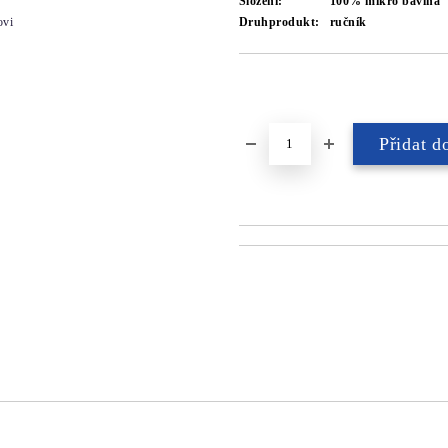
Složení:
100% mikro bavlna
ovi
Druhprodukt:
ručník