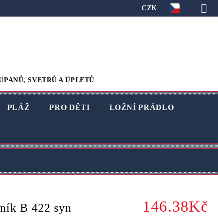
CZK
UPANŮ, SVETRŮ A ÚPLETŮ
PLÁŽ
PRO DĚTI
LOŽNÍ PRÁDLO
146.38Kč
ník B 422 syn