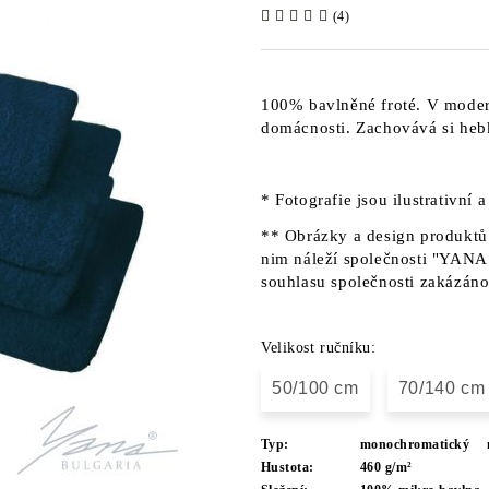
(4)
100% bavlněné froté. V moder
domácnosti. Zachovává si heb
* Fotografie jsou ilustrativní 
** Obrázky a design produktů 
nim náleží společnosti "YANA"
souhlasu společnosti zakázáno
Velikost ručníku:
50/100 cm
70/140 cm
Typ:
monochromatický
Hustota:
460 g/m²