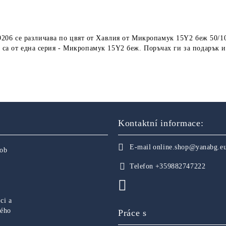
206 се различава по цвят от Хавлия от Микропамук 15Y2 беж 50/
о са от една серия - Микропамук 15Y2 беж. Поръчах ги за подарък 
Kontaktní informace:
E-mail
online.shop@yanabg.e
sob
Telefon
+359882747222
ci a
ného
Práce s