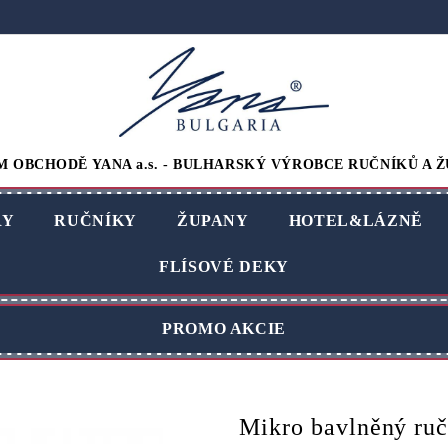
M OBCHODĚ YANA a.s. - BULHARSKÝ VÝROBCE RUČNÍKŮ A Ž
RY
RUČNÍKY
ŽUPANY
HOTEL&LÁZNĚ
FLÍSOVÉ DEKY
PROMO AKCIE
Mikro bavlněný ruč