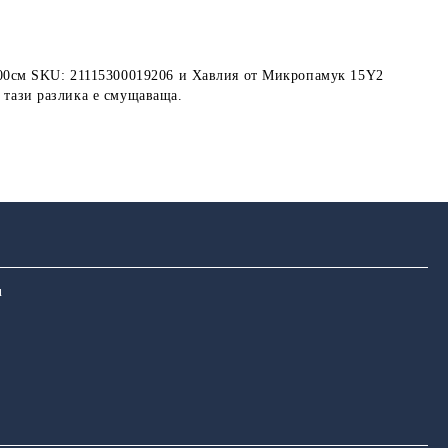
100см SKU: 21115300019206 и Хавлия от Микропамук 15Y2
и тази разлика е смущаваща.
u