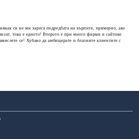
 някак си не ми хареса подредбата на кърпите, примерно, ако
лизат, това е едното! Второто е при много фирми и сайтове
замислете се! Хубаво да амбицирате и блазните клиентите с
u