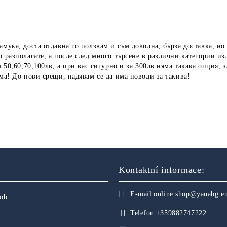
амука, доста отдавна го ползвам и съм доволна, бърза доставка, но
о разполагате, а после след много търсене в различни категории из
м 50,60,70,100лв, а при вас сигурно и за 300лв няма такава опция, 
ума! До нови срещи, надявам се да има поводи за такива!
Kontaktní informace:
E-mail
online.shop@yanabg.e
sob
Telefon
+359882747222