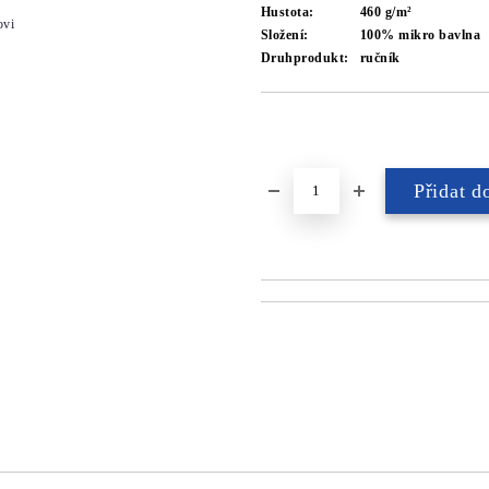
Hustota:
460 g/m²
ovi
Složení:
100% mikro bavlna
Druhprodukt:
ručník