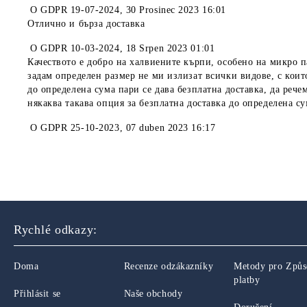
O
GDPR 19-07-2024
,
30 Prosinec 2023 16:01
Отлично и бърза доставка
O
GDPR 10-03-2024
,
18 Srpen 2023 01:01
Качеството е добро на халвиените кърпи, особено на микро п
задам определен размер не ми излизат всички видове, с коит
до определена сума пари се дава безплатна доставка, да рече
някаква такава опция за безплатна доставка до определена с
O
GDPR 25-10-2023
,
07 duben 2023 16:17
Rychlé odkazy:
Doma
Recenze odzákazníky
Metody pro Způ
platby
Přihlásit se
Naše obchody