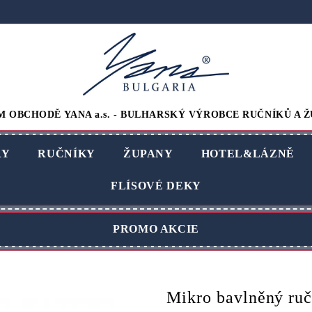
M OBCHODĚ YANA a.s. - BULHARSKÝ VÝROBCE RUČNÍKŮ A Ž
RY
RUČNÍKY
ŽUPANY
HOTEL&LÁZNĚ
FLÍSOVÉ DEKY
PROMO AKCIE
Mikro bavlněný ruč