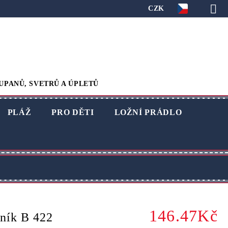
CZK
UPANŮ, SVETRŮ A ÚPLETŮ
PLÁŽ
PRO DĚTI
LOŽNÍ PRÁDLO
146.47Kč
ník B 422