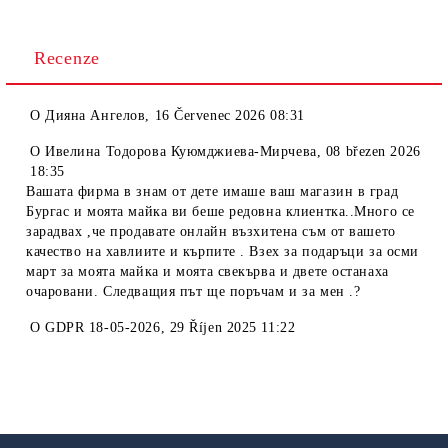
Recenze
O
Дияна Ангелов
,
16 Červenec 2026 08:31
O
Ивелина Тодорова Куюмджиева-Мирчева
,
08 březen 2026
18:35
Вашата фирма в знам от дете имаше ваш магазин в град
Бургас и моята майка ви беше редовна клиентка..Много се
зарадвах ,че продавате онлайн възхитена съм от вашето
качество на хавлиите и кърпите . Взех за подаръци за осми
март за моята майка и моята свекърва и двете останаха
очаровани. Следващия път ще поръчам и за мен .?
O
GDPR 18-05-2026
,
29 Říjen 2025 11:22