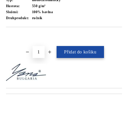
Typ:
monochromatický
Hustota:
550 g/m²
Složení:
100% bavlna
Druhprodukt:
ručník