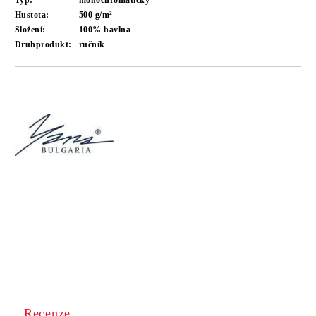
Typ:
monochromatický
Hustota:
500 g/m²
Složení:
100% bavlna
Druhprodukt:
ručník
Recenze