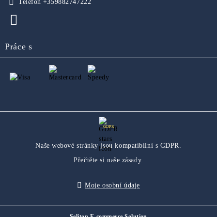
Telefon
+359882747222
Práce s
GDPR
Naše webové stránky jsou kompatibilní s GDPR.
Přečtěte si naše zásady.
Moje osobní údaje
Seliton E-commerce Solution