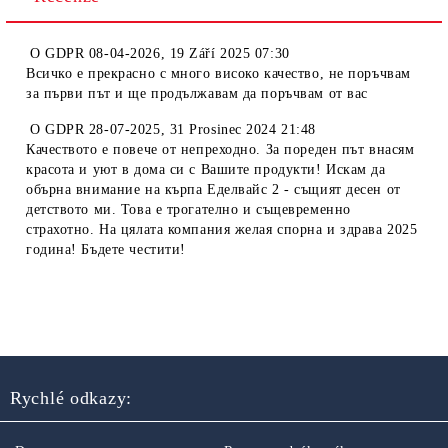
O
GDPR 08-04-2026
,
19 Září 2025 07:30
Всичко е прекрасно с много високо качество, не поръчвам
за първи път и ще продължавам да поръчвам от вас
O
GDPR 28-07-2025
,
31 Prosinec 2024 21:48
Качеството е повече от непреходно. За пореден път внасям
красота и уют в дома си с Вашите продукти! Искам да
обърна внимание на кърпа Еделвайс 2 - същият десен от
детството ми. Това е трогателно и същевременно
страхотно. На цялата компания желая спорна и здрава 2025
година! Бъдете честити!
Rychlé odkazy: