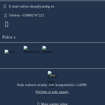
E-mail
online.shop@yanabg.eu
Telefon
+359882747222
Práce s
GDPR
Naše webové stránky jsou kompatibilní s GDPR.
Přečtěte si naše zásady.
Moje osobní údaje