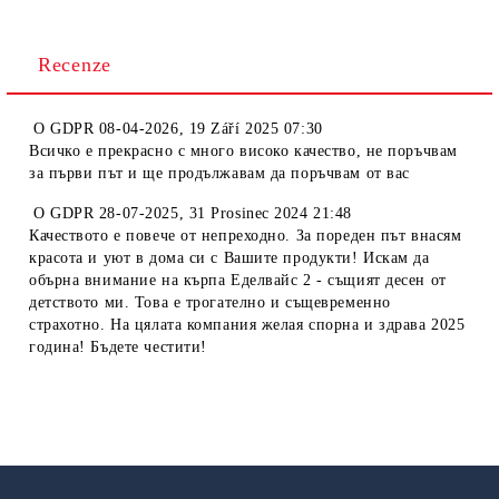
Recenze
O
GDPR 08-04-2026
,
19 Září 2025 07:30
Всичко е прекрасно с много високо качество, не поръчвам
за първи път и ще продължавам да поръчвам от вас
O
GDPR 28-07-2025
,
31 Prosinec 2024 21:48
Качеството е повече от непреходно. За пореден път внасям
красота и уют в дома си с Вашите продукти! Искам да
обърна внимание на кърпа Еделвайс 2 - същият десен от
детството ми. Това е трогателно и същевременно
страхотно. На цялата компания желая спорна и здрава 2025
година! Бъдете честити!