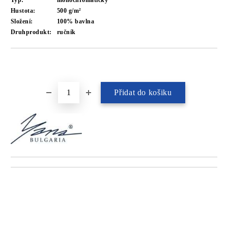
Typ:
monochromatický
Hustota:
500 g/m²
Složení:
100% bavlna
Druhprodukt:
ručník