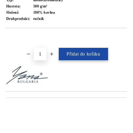
Typ:
monochromatický
Hustota:
500 g/m²
Složení:
100% bavlna
Druhprodukt:
ručník