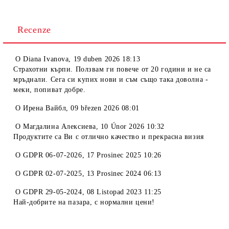
Recenze
O
Diana Ivanova
,
19 duben 2026 18:13
Страхотни кърпи. Ползвам ги повече от 20 години и не са
мръднали. Сега си купих нови и съм също така доволна -
меки, попиват добре.
O
Ирена Вайбл
,
09 březen 2026 08:01
O
Магдалина Алексиева
,
10 Únor 2026 10:32
Продуктите са Ви с отлично качество и прекрасна визия
O
GDPR 06-07-2026
,
17 Prosinec 2025 10:26
O
GDPR 02-07-2025
,
13 Prosinec 2024 06:13
O
GDPR 29-05-2024
,
08 Listopad 2023 11:25
Най-добрите на пазара, с нормални цени!