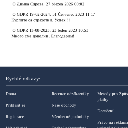
O
Димка Сярова
,
27 březen 2026 00:02
O
GDPR 19-02-2024
,
31 Červenec 2023 11:17
Кърпите са страхотни. Успех!!!
O
GDPR 11-08-2023
,
23 leden 2023 10:53
Много сме доволни, Благодарим!
Rychlé odkazy:
Doma
Recenze odzákazníky
Metody pro Způ
platby
Přihlásit se
Naše obchody
Doručení
Registrace
Všeobecné podmínky
Právo na reklama