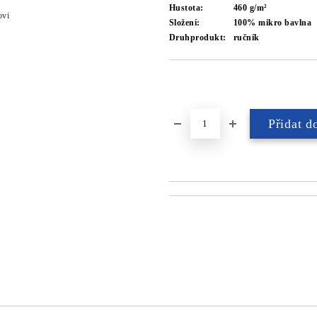
Hustota:
460 g/m²
ovi
Složení:
100% mikro bavlna
Druhprodukt:
ručník