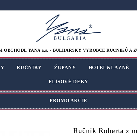
M OBCHODĚ YANA a.s. - BULHARSKÝ VÝROBCE RUČNÍKŮ A Ž
RY
RUČNÍKY
ŽUPANY
HOTEL&LÁZNĚ
FLÍSOVÉ DEKY
PROMO AKCIE
Ručník Roberta z m