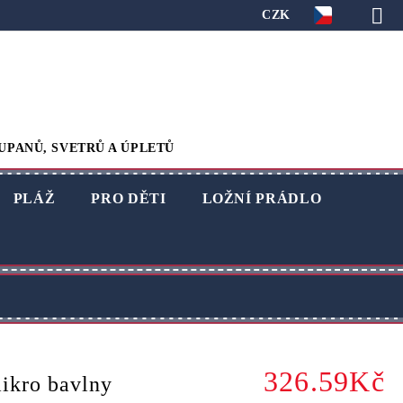
CZK
UPANŮ, SVETRŮ A ÚPLETŮ
PLÁŽ
PRO DĚTI
LOŽNÍ PRÁDLO
326.59Kč
ikro bavlny