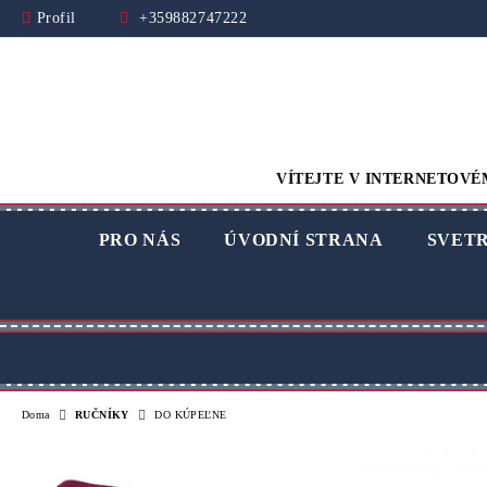
Profil
+359882747222
VÍTEJTE V INTERNETOVÉ
PRO NÁS
ÚVODNÍ STRANA
SVET
Doma
RUČNÍKY
DO KÚPEĽNE