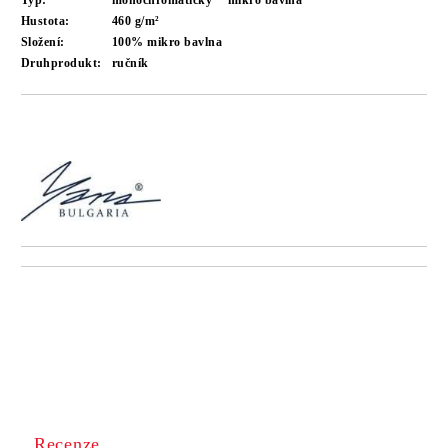
Typ:
monochromatický
mikro bavlna
Hustota:
460 g/m²
Složení:
100% mikro bavlna
Druhprodukt:
ručník
Recenze