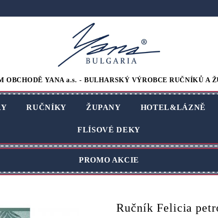
M OBCHODĚ YANA a.s. - BULHARSKÝ VÝROBCE RUČNÍKŮ A Ž
RY
RUČNÍKY
ŽUPANY
HOTEL&LÁZNĚ
FLÍSOVÉ DEKY
PROMO AKCIE
Ručník Felicia petr