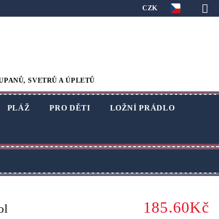
CZK
UPANŮ, SVETRŮ A ÚPLETŮ
PLÁŽ
PRO DĚTI
LOŽNÍ PRÁDLO
185.60Kč
ol