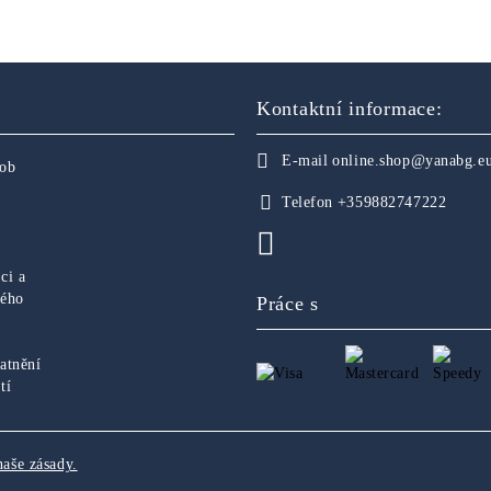
Kontaktní informace:
E-mail
online.shop@yanabg.e
sob
Telefon
+359882747222
ci a
ného
Práce s
atnění
tí
naše zásady.