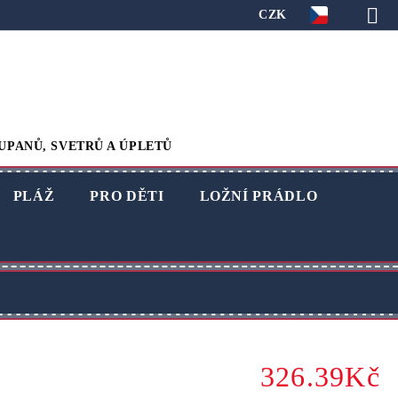
CZK
UPANŮ, SVETRŮ A ÚPLETŮ
PLÁŽ
PRO DĚTI
LOŽNÍ PRÁDLO
326.39Kč