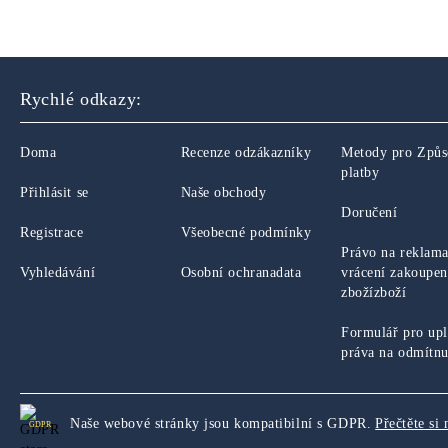
Rychlé odkazy:
Doma
Recenze odzákazníky
Metody pro Způ
platby
Přihlásit se
Naše obchody
Doručení
Registrace
Všeobecné podmínky
Právo na reklama
Vyhledávání
Osobní ochranadata
vrácení zakoupe
zbožízboží
Formulář pro upl
práva na odmítnu
Naše webové stránky jsou kompatibilní s GDPR.
Přečtěte si 
GDPR