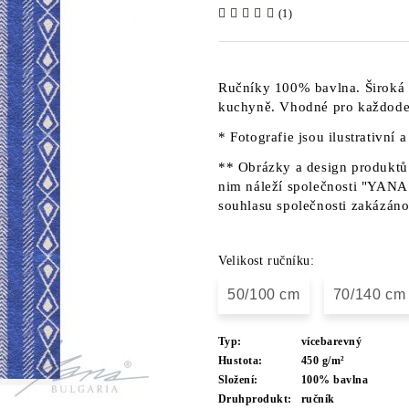
(1)
Ručníky 100% bavlna. Široká 
kuchyně. Vhodné pro každoden
* Fotografie jsou ilustrativní 
** Obrázky a design produktů 
nim náleží společnosti "YANA"
souhlasu společnosti zakázáno
Velikost ručníku:
50/100 cm
70/140 cm
Typ:
vícebarevný
Hustota:
450 g/m²
Složení:
100% bavlna
Druhprodukt:
ručník