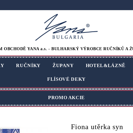
M OBCHODĚ YANA a.s. - BULHARSKÝ VÝROBCE RUČNÍKŮ A Ž
RY
RUČNÍKY
ŽUPANY
HOTEL&LÁZNĚ
FLÍSOVÉ DEKY
PROMO AKCIE
Fiona utěrka syn