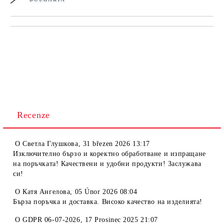
Recenze
O
Светла Глушкова
,
31 březen 2026 13:17
Изключително бързо и коректно обработване и изпращане
на поръчката! Качествени и удобни продукти! Заслужава
си!
O
Катя Ангелова
,
05 Únor 2026 08:04
Бърза поръчка и доставка. Високо качество на изделията!
O
GDPR 06-07-2026
,
17 Prosinec 2025 21:07