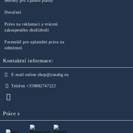
Metody pro Způsob platby
Doručení
Právo na reklamaci a vrácení
zakoupeného zbožízboží
Formulář pro uplatnění práva na
odmítnutí
Kontaktní informace:
E-mail
online.shop@yanabg.eu
Telefon
+359882747222
Práce s