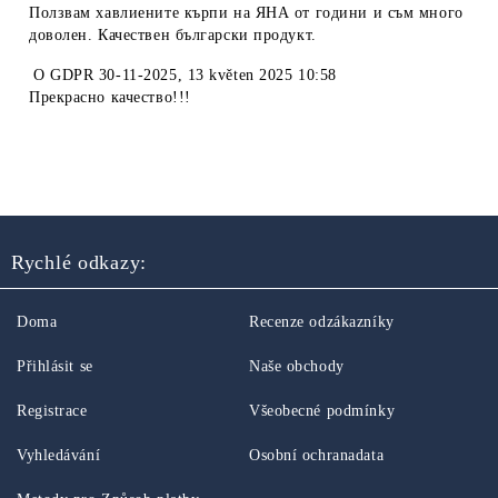
Ползвам хавлиените кърпи на ЯНА от години и съм много
доволен. Качествен български продукт.
O
GDPR 30-11-2025
,
13 květen 2025 10:58
Прекрасно качество!!!
Rychlé odkazy:
Doma
Recenze odzákazníky
Přihlásit se
Naše obchody
Registrace
Všeobecné podmínky
Vyhledávání
Osobní ochranadata