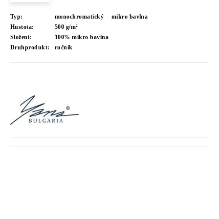
Typ:
monochromatický
mikro bavlna
Hustota:
500 g/m²
Složení:
100% mikro bavlna
Druhprodukt:
ručník