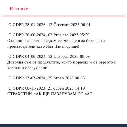
Recenze
O
GDPR 28-01-2026
,
12 Červenec 2025 00:01
O
GDPR 26-06-2024
,
02 Prosinec 2023 05:59
Отлично качество! Радвам се, че още има български
производители като Яна Панагюрище!
O
GDPR 04-06-2024
,
12 Listopad 2023 08:09
Доволна съм от продуктите, които поръчах и от бързото и
коректно обслужване.
O
GDPR 13-03-2024
,
25 Srpen 2023 00:05
O
GDPR 08-11-2023
,
21 duben 2023 14:19
СТРАХОТНИ.пАК ЩЕ ПАЗАРУВАМ ОТ вАС.