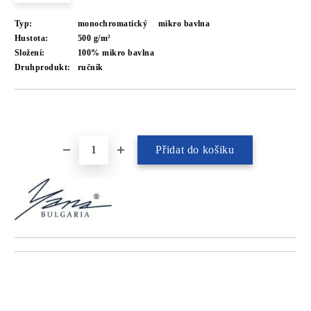
Typ:
monochromatický
mikro bavlna
Hustota:
500 g/m²
Složení:
100% mikro bavlna
Druhprodukt:
ručník