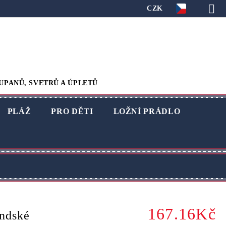
CZK
UPANŮ, SVETRŮ A ÚPLETŮ
PLÁŽ
PRO DĚTI
LOŽNÍ PRÁDLO
167.16Kč
ndské