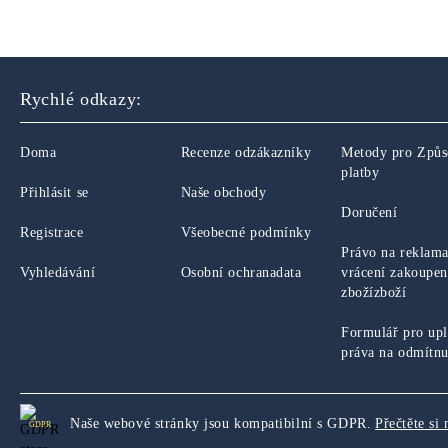
Rychlé odkazy:
Doma
Recenze odzákazníky
Metody pro Způ
platby
Přihlásit se
Naše obchody
Doručení
Registrace
Všeobecné podmínky
Právo na reklama
Vyhledávání
Osobní ochranadata
vrácení zakoupe
zbožízboží
Formulář pro upl
práva na odmítnu
Naše webové stránky jsou kompatibilní s GDPR.
Přečtěte si 
GDPR