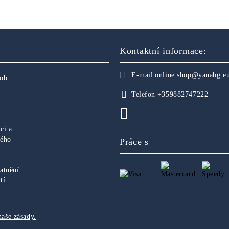
Kontaktní informace:
E-mail
online.shop@yanabg.e
sob
Telefon
+359882747222
ci a
ného
Práce s
atnění
tí
naše zásady.