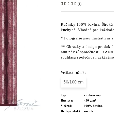
(1)
Ručníky 100% bavlna. Široká 
kuchyně. Vhodné pro každoden
* Fotografie jsou ilustrativní 
** Obrázky a design produktů 
nim náleží společnosti "YANA"
souhlasu společnosti zakázáno
Velikost ručníku:
50/100 cm
Typ:
vícebarevný
Hustota:
450 g/m²
Složení:
100% bavlna
Druhprodukt:
ručník