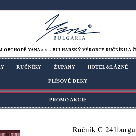
M OBCHODĚ YANA a.s. - BULHARSKÝ VÝROBCE RUČNÍKŮ A Ž
RY
RUČNÍKY
ŽUPANY
HOTEL&LÁZNĚ
FLÍSOVÉ DEKY
PROMO AKCIE
Ručník G 241burgu