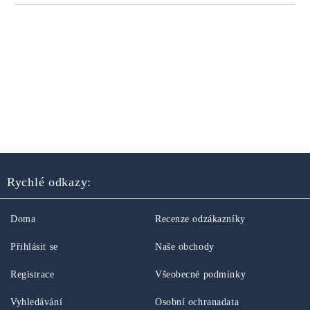
Rychlé odkazy:
Doma
Recenze odzákazníky
Přihlásit se
Naše obchody
Registrace
Všeobecné podmínky
Vyhledávání
Osobní ochranadata