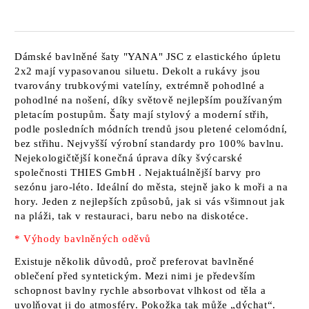
Dámské bavlněné šaty
"YANA" JSC
z elastického úpletu
2x2 mají vypasovanou siluetu. Dekolt a rukávy jsou
tvarovány trubkovými vatelíny, extrémně pohodlné a
pohodlné na nošení, díky světově nejlepším používaným
pletacím postupům. Šaty mají stylový a moderní střih,
podle posledních módních trendů jsou pletené celomódní,
bez střihu. Nejvyšší výrobní standardy pro 100% bavlnu.
Nejekologičtější konečná úprava díky švýcarské
společnosti
THIES GmbH
. Nejaktuálnější barvy pro
sezónu jaro-léto. Ideální do města, stejně jako k moři a na
hory. Jeden z nejlepších způsobů, jak si vás všimnout jak
na pláži, tak v restauraci, baru nebo na diskotéce.
* Výhody bavlněných oděvů
Existuje několik důvodů, proč preferovat bavlněné
oblečení před syntetickým. Mezi nimi je především
schopnost bavlny rychle absorbovat vlhkost od těla a
uvolňovat ji do atmosféry. Pokožka tak může „dýchat“.