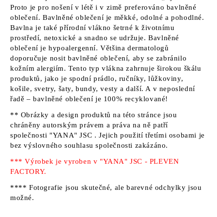
Proto je pro nošení v létě i v zimě preferováno bavlněné
oblečení. Bavlněné oblečení je měkké, odolné a pohodlné.
Bavlna je také přírodní vlákno šetrné k životnímu
prostředí, netoxické a snadno se udržuje. Bavlněné
oblečení je hypoalergenní. Většina dermatologů
doporučuje nosit bavlněné oblečení, aby se zabránilo
kožním alergiím. Tento typ vlákna zahrnuje širokou škálu
produktů, jako je spodní prádlo, ručníky, lůžkoviny,
košile, svetry, šaty, bundy, vesty a další. A v neposlední
řadě – bavlněné oblečení je 100% recyklované!
** Obrázky a design produktů na této stránce jsou
chráněny autorským právem a práva na ně patří
společnosti "YANA" JSC
. Jejich použití třetími osobami je
bez výslovného souhlasu společnosti zakázáno.
*** Výrobek je vyroben v "YANA" JSC - PLEVEN
FACTORY.
**** Fotografie jsou skutečné, ale barevné odchylky jsou
možné.