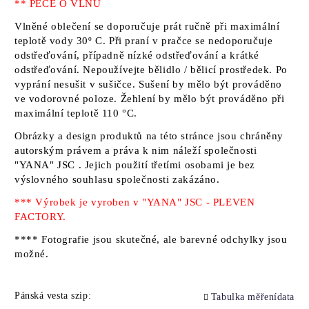
** PÉČE O VLNU
Vlněné oblečení se doporučuje prát ručně při maximální
teplotě vody 30º C. Při praní v pračce se nedoporučuje
odstřeďování, případně nízké odstřeďování a krátké
odstřeďování. Nepoužívejte bělidlo / bělicí prostředek. Po
vyprání nesušit v sušičce. Sušení by mělo být prováděno
ve vodorovné poloze. Žehlení by mělo být prováděno při
maximální teplotě 110 °C.
Obrázky a design produktů na této stránce jsou chráněny
autorským právem a práva k nim náleží
společnosti
"YANA" JSC
. Jejich použití třetími osobami je bez
výslovného souhlasu společnosti zakázáno.
*** Výrobek je vyroben v "YANA" JSC - PLEVEN
FACTORY.
**** Fotografie jsou skutečné, ale barevné odchylky jsou
možné.
Pánská vesta szip:
Tabulka měřenídata