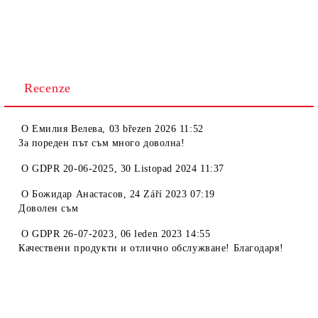
Recenze
O
Емилия Велева
,
03 březen 2026 11:52
За пореден път съм много доволна!
O
GDPR 20-06-2025
,
30 Listopad 2024 11:37
O
Божидар Анастасов
,
24 Září 2023 07:19
Доволен съм
O
GDPR 26-07-2023
,
06 leden 2023 14:55
Качествени продукти и отлично обслужване! Благодаря!