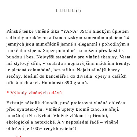
(4)
Pánské tenké vlněné tílka
"YANA" JSC
s hladkým úpletem
s dlouhým rukávem a francouzským ramenním úpletem
14
jemných
jsou mimořádně jemné a elegantní s pohodlným a
funkčním zipem. Super pohodlné na nošení přes košili s
bundou i bez. Nejvyšší standardy pro vlněné tkaniny. Vesta
má stylový střih, v souladu s nejnovějšími módními trendy,
je pletená celomódně, bez střihu. Nejaktuálnější barvy
sezóny. Ideální do kanceláře i do divadla, opery a dalších
oficiálních akcí.
Hmotnost: 390 gramů.
* Výhody vlněných oděvů
Existuje několik důvodů, proč preferovat vlněné oblečení
před syntetickým. Vlněné úplety kromě toho, že hřejí,
umožňují tělu dýchat. Vlněné vlákno je přírodní,
ekologické a netoxické. A v neposlední řadě – vlněné
oblečení je 100% recyklovatelné!