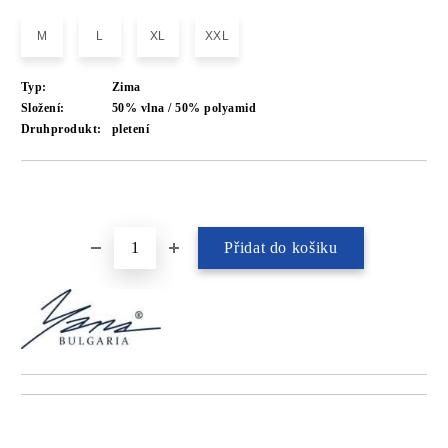
M
L
XL
XXL
Typ:
Zima
Složení:
50% vlna / 50% polyamid
Druhprodukt:
pletení