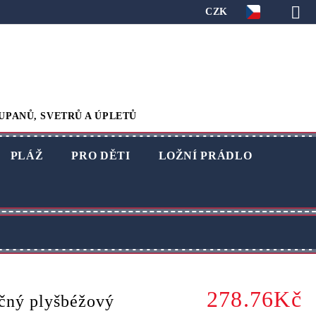
CZK
UPANŮ, SVETRŮ A ÚPLETŮ
PLÁŽ
PRO DĚTI
LOŽNÍ PRÁDLO
278.76Kč
čný plyšbéžový