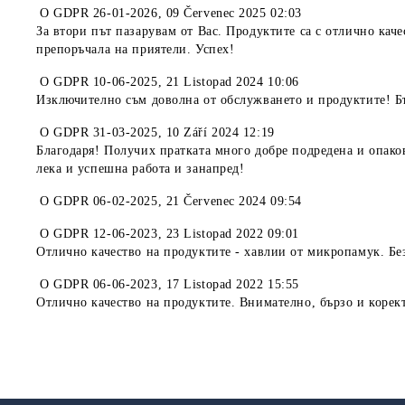
O
GDPR 26-01-2026
,
09 Červenec 2025 02:03
За втори път пазарувам от Вас. Продуктите са с отлично кач
препоръчала на приятели. Успех!
O
GDPR 10-06-2025
,
21 Listopad 2024 10:06
Изключително съм доволна от обслужването и продуктите! Б
O
GDPR 31-03-2025
,
10 Září 2024 12:19
Благодаря! Получих пратката много добре подредена и опако
лека и успешна работа и занапред!
O
GDPR 06-02-2025
,
21 Červenec 2024 09:54
O
GDPR 12-06-2023
,
23 Listopad 2022 09:01
Отлично качество на продуктите - хавлии от микропамук. Б
O
GDPR 06-06-2023
,
17 Listopad 2022 15:55
Отлично качество на продуктите. Внимателно, бързо и коре