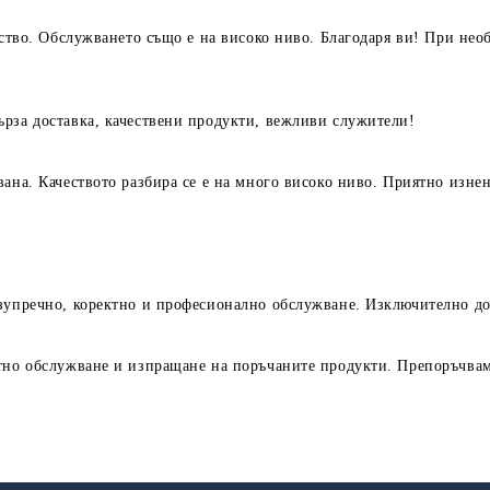
ество. Обслужването също е на високо ниво. Благодаря ви! При нео
ърза доставка, качествени продукти, вежливи служители!
вана. Качеството разбира се е на много високо ниво. Приятно изне
езупречно, коректно и професионално обслужване. Изключително до
ктно обслужване и изпращане на поръчаните продукти. Препоръчва