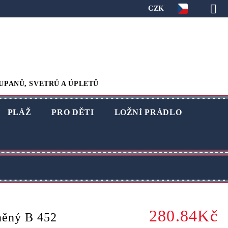
CZK
UPANŮ, SVETRŮ A ÚPLETŮ
PLÁŽ
PRO DĚTI
LOŽNÍ PRÁDLO
280.84Kč
něný B 452