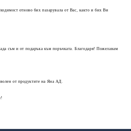
бходимост отново бих пазарувала от Вас, както и бих Ви
нада съм и от подаръка към поръчката. Благодаря! Пожелавам
волен от продуктите на Яна АД.
м!