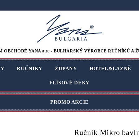
M OBCHODĚ YANA a.s. - BULHARSKÝ VÝROBCE RUČNÍKŮ A Ž
RY
RUČNÍKY
ŽUPANY
HOTEL&LÁZNĚ
FLÍSOVÉ DEKY
PROMO AKCIE
Ručník Mikro bavl