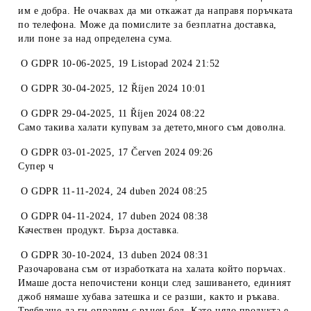
им е добра. Не очаквах да ми откажат да направя поръчката
по телефона. Може да помислите за безплатна доставка,
или поне за над определена сума.
O
GDPR 10-06-2025
,
19 Listopad 2024 21:52
O
GDPR 30-04-2025
,
12 Říjen 2024 10:01
O
GDPR 29-04-2025
,
11 Říjen 2024 08:22
Само такива халати купувам за детето,много съм доволна.
O
GDPR 03-01-2025
,
17 Červen 2024 09:26
Супер ч
O
GDPR 11-11-2024
,
24 duben 2024 08:25
O
GDPR 04-11-2024
,
17 duben 2024 08:38
Качествен продукт. Бърза доставка.
O
GDPR 30-10-2024
,
13 duben 2024 08:31
Разочарована съм от изработката на халата който поръчах.
Имаше доста непочистени конци след зашиването, единият
джоб нямаше хубава затешка и се разши, както и ръкава.
Трябваше да ги оправям с ръчен бод. Като цяло продукта е