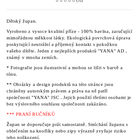
(52)
Dětský župan.
Vyrobeno z vysoce kvalitní příze - 100% bavlna, zaručující
mimořádnou měkkost látky. Ekologická povrchová úprava
poskytující neutrální a příjemný kontakt s pokožkou
vašeho dítěte. Jeden z nejlepších produktů
"YANA" AD
,
známý v mnoha zemích.
* Fotografie jsou ilustrativní a mohou se lišit v barvě a
tónu.
** Obrázky a design produktů na této stránce jsou
chráněny autorským právem a práva na ně patří
společnosti "YANA" JSC
. Jejich použití třetími osobami je
bez výslovného souhlasu společnosti zakázáno.
*** PRANÍ RUČNÍKŮ
Župan se doporučuje prát samostatně. Smíchání županu s
oblečením na knoflíky nebo zipy výrazně zvyšuje riziko
jeho poškození.