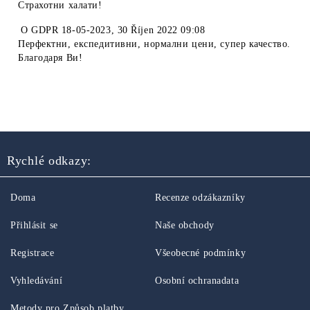
Страхотни халати!
O
GDPR 18-05-2023
,
30 Říjen 2022 09:08
Перфектни, експедитивни, нормални цени, супер качество.
Благодаря Ви!
Rychlé odkazy:
Doma
Recenze odzákazníky
Přihlásit se
Naše obchody
Registrace
Všeobecné podmínky
Vyhledávání
Osobní ochranadata
Metody pro Způsob platby