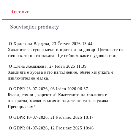
Recenze
Související produkty
O
Христина Вардева
,
23 Červen 2026 13:44
Хавлиите са супер меки и приятни на допир. Цветовете са
точно като на снимката. Ще гибползваме с удоволствие.
O
Елена Желязкова
,
27 leden 2026 11:39
Хавлията е хубава като изпълнение, обаче качулката е
изключително малка.
O
GDPR 23-07-2026
,
03 leden 2026 06:37
Бързи, точни , коректни! Качеството на хавлията е
прекрасна, малко скъпичко за дете но си заслужава.
Препоръчвам!
O
GDPR 10-07-2026
,
21 Prosinec 2025 18:17
O
GDPR 01-07-2026
,
12 Prosinec 2025 10:46