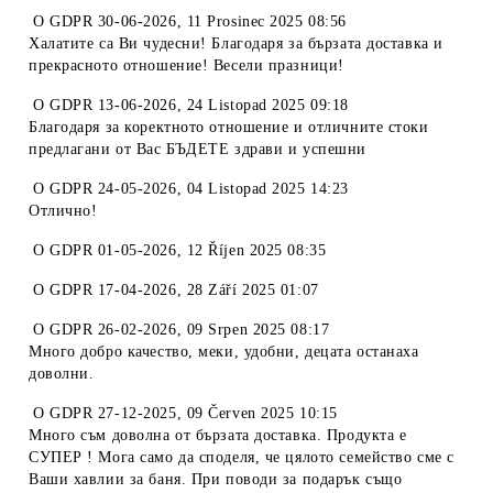
O
GDPR 30-06-2026
,
11 Prosinec 2025 08:56
Халатите са Ви чудесни! Благодаря за бързата доставка и
прекрасното отношение! Весели празници!
O
GDPR 13-06-2026
,
24 Listopad 2025 09:18
Благодаря за коректното отношение и отличните стоки
предлагани от Вас БЪДЕТЕ здрави и успешни
O
GDPR 24-05-2026
,
04 Listopad 2025 14:23
Отлично!
O
GDPR 01-05-2026
,
12 Říjen 2025 08:35
O
GDPR 17-04-2026
,
28 Září 2025 01:07
O
GDPR 26-02-2026
,
09 Srpen 2025 08:17
Много добро качество, меки, удобни, децата останаха
доволни.
O
GDPR 27-12-2025
,
09 Červen 2025 10:15
Много съм доволна от бързата доставка. Продукта е
СУПЕР ! Мога само да споделя, че цялото семейство сме с
Ваши хавлии за баня. При поводи за подарък също