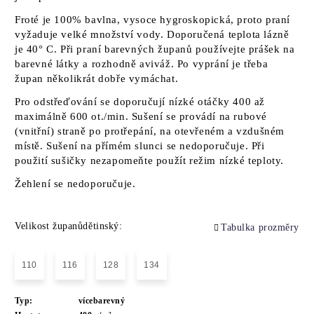
Froté je 100% bavlna, vysoce hygroskopická, proto praní
vyžaduje velké množství vody. Doporučená teplota lázně
je 40° C. Při praní barevných županů používejte prášek na
barevné látky a rozhodně aviváž. Po vyprání je třeba
župan několikrát dobře vymáchat.
Pro odstřeďování se doporučují nízké otáčky 400 až
maximálně 600 ot./min. Sušení se provádí na rubové
(vnitřní) straně po protřepání, na otevřeném a vzdušném
místě. Sušení na přímém slunci se nedoporučuje. Při
použití sušičky nezapomeňte použít režim nízké teploty.
Žehlení se nedoporučuje.
Velikost županůdětinský:
Tabulka prozměry
110
116
128
134
Typ:
vícebarevný