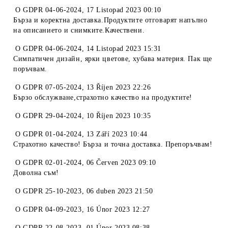
O
GDPR 04-06-2024
,
17 Listopad 2023 00:10
Бърза и коректна доставка.Продуктите отговарят напълно
на описанието и снимките.Качествени.
O
GDPR 04-06-2024
,
14 Listopad 2023 15:31
Симпатичен дизайн, ярки цветове, хубава материя. Пак ще
поръчвам.
O
GDPR 07-05-2024
,
13 Říjen 2023 22:26
Бързо обслужване,страхотно качество на продуктите!
O
GDPR 29-04-2024
,
10 Říjen 2023 10:35
O
GDPR 01-04-2024
,
13 Září 2023 10:44
Страхотно качество! Бърза и точна доставка. Препоръчвам!
O
GDPR 02-01-2024
,
06 Červen 2023 09:10
Доволна съм!
O
GDPR 25-10-2023
,
06 duben 2023 21:50
O
GDPR 04-09-2023
,
16 Únor 2023 12:27
O
GDPR 22-08-2023
,
01 Únor 2023 08:38