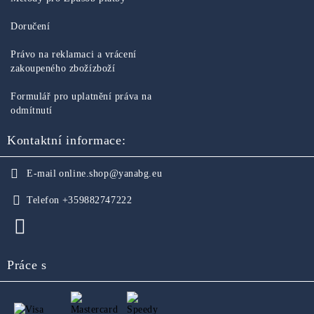
Doručení
Právo na reklamaci a vrácení
zakoupeného zbožízboží
Formulář pro uplatnění práva na
odmítnutí
Kontaktní informace:
E-mail
online.shop@yanabg.eu
Telefon
+359882747222
Práce s