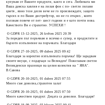
купувам от Вашите продукти, както и сега. Любимата ми
Ваша дамска хавлия е на лилав фон с по- светло лилави
цветя , явно този десен вече не го произвеждате, защото
търсих и по Ваши дистрибутор, но не го открих , която
ползвам повече от пет- шест години и е като почти нова.
Качеството Ви е страхотно. УСПЕХИ !
O
GDPR 13-12-2025
,
26 květen 2025 20:39
За пореден път поръчвам и всичко е супер, и продуктите и
бързото изпълнение на поръчката. Благодаря
O
GDPR 27-10-2025
,
09 duben 2025 09:42
Благодаря за коректно изпълнената поръчка! Ще зарадвам
своите внуци, с подаръци за Великден! Пожелавам светли
Великденски празници на целия колектив на " ЯНА".
В.Савова
O
GDPR 20-10-2025
,
01 duben 2025 07:55
Много съм доволна,страхотен халат
O
GDPR 20-10-2025
,
01 duben 2025 07:50
Много качествен продукт. Децата са доволни. Благодаря!
O
GDPR 19-09-2025
,
03 březen 2025 00:41