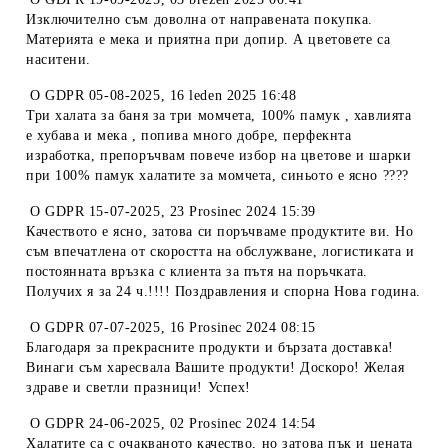
Изключително съм доволна от направената покупка.
Материята е мека и приятна при допир. А цветовете са
наситени.
O
GDPR 05-08-2025
,
16 leden 2025 16:48
Три халата за баня за три момчета, 100% памук , хавлията
е хубава и мека , попива много добре, перфекнта
изработка, препоръчвам повече избор на цветове и шарки
при 100% памук халатите за момчета, синьото е ясно ????
O
GDPR 15-07-2025
,
23 Prosinec 2024 15:39
Качеството е ясно, затова си поръчваме продуктите ви. Но
съм впечатлена от скоростта на обслужване, логистиката и
постоянната връзка с клиента за пътя на поръчката.
Получих я за 24 ч.!!!! Поздравления и спорна Нова година.
O
GDPR 07-07-2025
,
16 Prosinec 2024 08:15
Благодаря за прекрасните продукти и бързата доставка!
Винаги съм харесвала Вашите продукти! Доскоро! Желая
здраве и светли празници! Успех!
O
GDPR 24-06-2025
,
02 Prosinec 2024 14:54
Халатите са с очакваното качество, но затова пък и цената