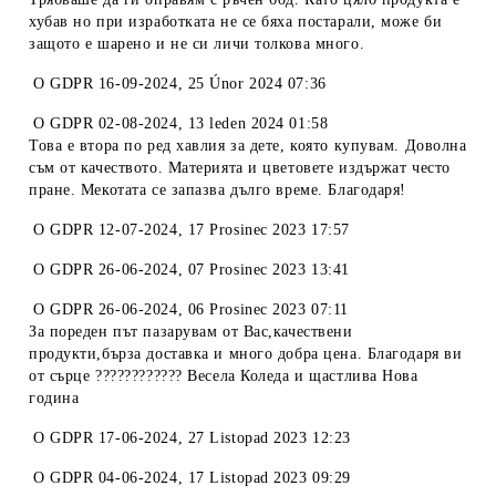
хубав но при изработката не се бяха постарали, може би
защото е шарено и не си личи толкова много.
O
GDPR 16-09-2024
,
25 Únor 2024 07:36
O
GDPR 02-08-2024
,
13 leden 2024 01:58
Това е втора по ред хавлия за дете, която купувам. Доволна
съм от качеството. Материята и цветовете издържат често
пране. Мекотата се запазва дълго време. Благодаря!
O
GDPR 12-07-2024
,
17 Prosinec 2023 17:57
O
GDPR 26-06-2024
,
07 Prosinec 2023 13:41
O
GDPR 26-06-2024
,
06 Prosinec 2023 07:11
За пореден път пазарувам от Вас,качествени
продукти,бърза доставка и много добра цена. Благодаря ви
от сърце ???????????? Весела Коледа и щастлива Нова
година
O
GDPR 17-06-2024
,
27 Listopad 2023 12:23
O
GDPR 04-06-2024
,
17 Listopad 2023 09:29