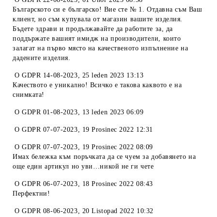
Българското си е българско! Вие сте № 1. Отдавна съм Ваш
клиент, но съм купувала от магазин вашите изделия.
Бъдете здрави и продължавайте да работите за, да
поддържате вашият имидж на производители, които
залагат на първо място на качественото изпълнение на
дадените изделия.
O
GDPR 14-08-2023
,
25 leden 2023 13:13
Качеството е уникално! Всичко е такова каквото е на
снимката!
O
GDPR 01-08-2023
,
13 leden 2023 06:09
O
GDPR 07-07-2023
,
19 Prosinec 2022 12:31
O
GDPR 07-07-2023
,
19 Prosinec 2022 08:09
Имах бележка към поръчката да се чуем за добавянето на
още един артикул но уви…никой не ги чете
O
GDPR 06-07-2023
,
18 Prosinec 2022 08:43
Перфектни!
O
GDPR 08-06-2023
,
20 Listopad 2022 10:32