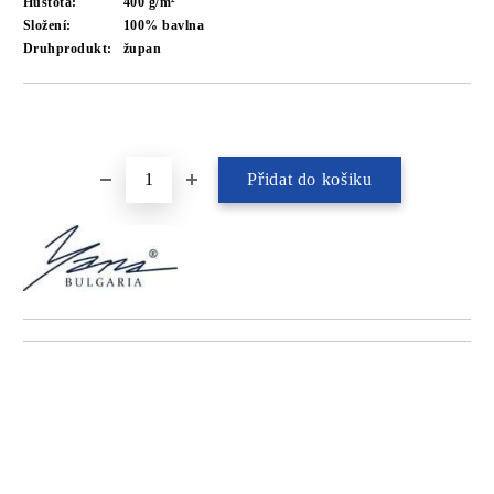
Hustota:
400 g/m²
Složení:
100% bavlna
Druhprodukt:
župan