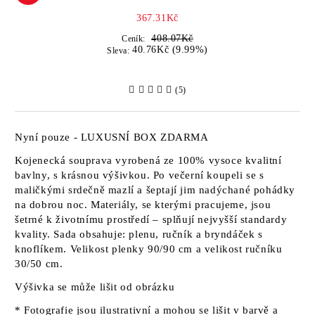
367.31Kč
408.07Kč
Ceník:
40.76Kč (9.99%)
Sleva:
(5)
Nyní pouze - LUXUSNÍ BOX ZDARMA
Kojenecká souprava vyrobená ze 100% vysoce kvalitní
bavlny, s krásnou výšivkou. Po večerní koupeli se s
maličkými srdečně mazlí a šeptají jim nadýchané pohádky
na dobrou noc. Materiály, se kterými pracujeme, jsou
šetrné k životnímu prostředí – splňují nejvyšší standardy
kvality. Sada obsahuje: plenu, ručník a bryndáček s
knoflíkem. Velikost plenky 90/90 cm a velikost ručníku
30/50 cm.
Výšivka se může lišit od obrázku
* Fotografie jsou ilustrativní a mohou se lišit v barvě a