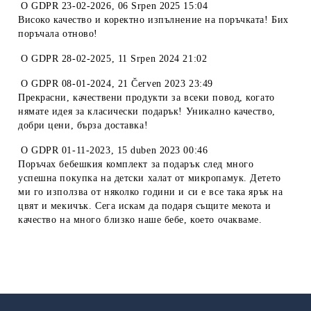
O
GDPR 23-02-2026
,
06 Srpen 2025 15:04
Високо качество и коректно изпълнение на поръчката! Бих
поръчала отново!
O
GDPR 28-02-2025
,
11 Srpen 2024 21:02
O
GDPR 08-01-2024
,
21 Červen 2023 23:49
Прекрасни, качествени продукти за всеки повод, когато
нямате идея за класически подарък! Уникално качество,
добри цени, бърза доставка!
O
GDPR 01-11-2023
,
15 duben 2023 00:46
Поръчах бебешкия комплект за подарък след много
успешна покупка на детски халат от микропамук. Детето
ми го използва от няколко години и си е все така ярък на
цвят и мекичък. Сега искам да подаря същите мекота и
качество на много близко наше бебе, което очакваме.