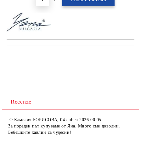
Recenze
O
Камелия БОРИСОВА
,
04 duben 2026 00:05
За пореден път купуваме от Яна. Много сме доволни.
Бебешките хавлии са чудесни!