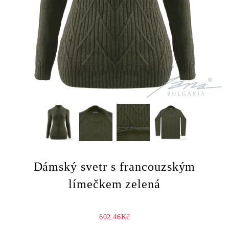
Dámský svetr s francouzským
límečkem zelená
602.46Kč