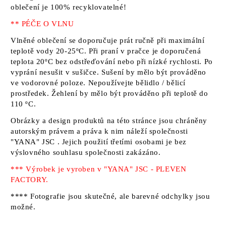
oblečení je 100% recyklovatelné!
** PÉČE O VLNU
Vlněné oblečení se doporučuje prát ručně při maximální
teplotě vody 20-25ºC. Při praní v pračce je doporučená
teplota 20ºC bez odstřeďování nebo při nízké rychlosti. Po
vyprání nesušit v sušičce. Sušení by mělo být prováděno
ve vodorovné poloze. Nepoužívejte bělidlo / bělicí
prostředek. Žehlení by mělo být prováděno při teplotě do
110 ºC.
Obrázky a design produktů na této stránce jsou chráněny
autorským právem a práva k nim náleží
společnosti
"YANA" JSC
. Jejich použití třetími osobami je bez
výslovného souhlasu společnosti zakázáno.
*** Výrobek je vyroben v "YANA" JSC - PLEVEN
FACTORY.
**** Fotografie jsou skutečné, ale barevné odchylky jsou
možné.