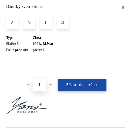
Dámský svetr slímec:
S
M
L
XL
Typ:
Zima
Složení:
100% Mávat
Druhprodukt:
pletení