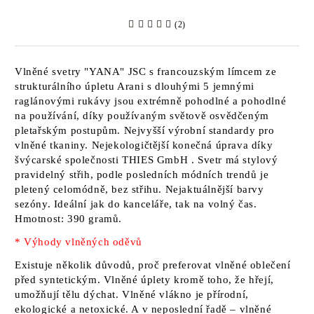
(2)
Vlněné svetry
"YANA" JSC
s francouzským límcem ze
strukturálního úpletu Arani s dlouhými
5 jemnými
raglánovými rukávy jsou extrémně pohodlné a pohodlné
na používání, díky používaným světově osvědčeným
pletařským postupům. Nejvyšší výrobní standardy pro
vlněné tkaniny. Nejekologičtější konečná úprava díky
švýcarské společnosti
THIES GmbH
. Svetr má stylový
pravidelný střih, podle posledních módních trendů je
pletený celomódně, bez střihu. Nejaktuálnější barvy
sezóny. Ideální jak do kanceláře, tak na volný čas.
Hmotnost: 390 gramů.
* Výhody vlněných oděvů
Existuje několik důvodů, proč preferovat vlněné oblečení
před syntetickým. Vlněné úplety kromě toho, že hřejí,
umožňují tělu dýchat. Vlněné vlákno je přírodní,
ekologické a netoxické. A v neposlední řadě – vlněné