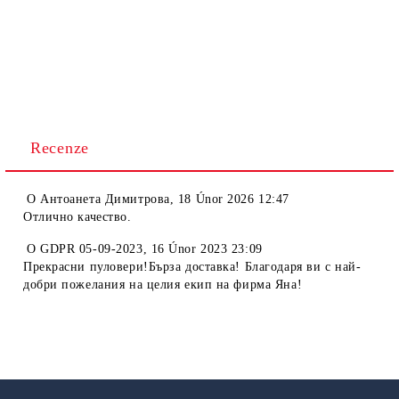
Recenze
O
Антоанета Димитрова
,
18 Únor 2026 12:47
Отлично качество.
O
GDPR 05-09-2023
,
16 Únor 2023 23:09
Прекрасни пуловери!Бърза доставка! Благодаря ви с най-
добри пожелания на целия екип на фирма Яна!