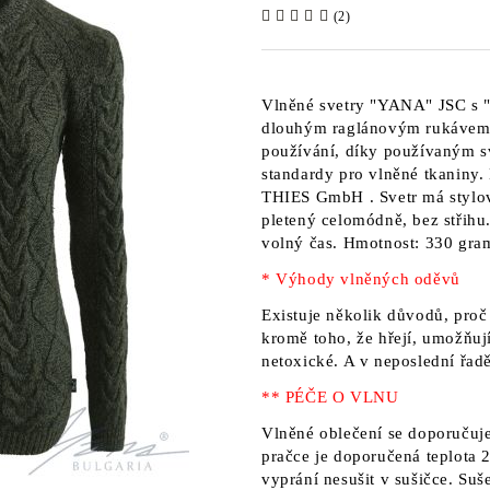
(2)
Vlněné svetry
"YANA" JSC
s "
dlouhým raglánovým rukáve
používání, díky používaným s
standardy pro vlněné tkaniny.
THIES GmbH
. Svetr má stylo
pletený celomódně, bez střihu.
volný čas.
Hmotnost: 330 gra
* Výhody vlněných oděvů
Existuje několik důvodů, proč
kromě toho, že hřejí, umožňují
netoxické. A v neposlední řad
** PÉČE O VLNU
Vlněné oblečení se doporučuje
pračce je doporučená teplota 2
vyprání nesušit v sušičce. Su