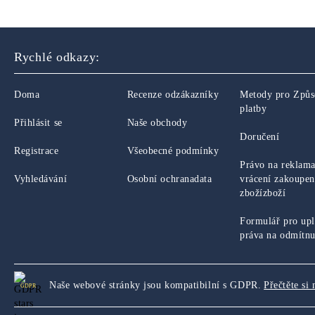
Rychlé odkazy:
Doma
Recenze odzákazníky
Metody pro Způ
platby
Přihlásit se
Naše obchody
Doručení
Registrace
Všeobecné podmínky
Právo na reklama
Vyhledávání
Osobní ochranadata
vrácení zakoupe
zbožízboží
Formulář pro upl
práva na odmítnu
Naše webové stránky jsou kompatibilní s GDPR.
Přečtěte si 
GDPR