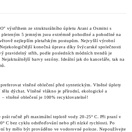
O" výstřihem ze strukturálního úpletu Arani a Osmitsi s
m pleteným
5 jemným
jsou extrémně pohodlné a pohodlné na
větově nejlepším pletařským postupům. Nejvyšší výrobní
 Nejekologičtější konečná úprava díky švýcarské společnosti
vý pravidelný střih, podle posledních módních trendů je
 Nejaktuálnější barvy sezóny. Ideální jak do kanceláře, tak na
mů.
 preferovat vlněné oblečení před syntetickým. Vlněné úplety
 tělu dýchat. Vlněné vlákno je přírodní, ekologické a
ě – vlněné oblečení je 100% recyklovatelné!
 prát ručně při maximální teplotě vody 20-25º C. Při praní v
0º C bez cyklu odstřeďování nebo při nízké rychlosti. Po
šení by mělo být prováděno ve vodorovné poloze. Nepoužívejte