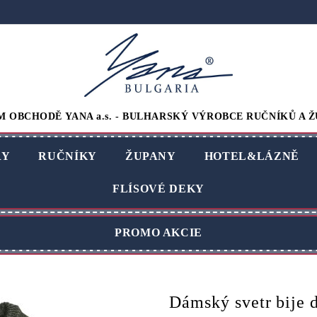
M OBCHODĚ YANA a.s. - BULHARSKÝ VÝROBCE RUČNÍKŮ A Ž
RY
RUČNÍKY
ŽUPANY
HOTEL&LÁZNĚ
FLÍSOVÉ DEKY
PROMO AKCIE
Dámský svetr bije 