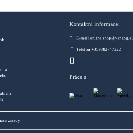
Kontaktní informace:
E-mail
online.shop@yanabg.e
sob
Telefon
+359882747222
ci a
ného
Práce s
atnění
tí
naše zásady.