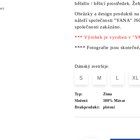
bělidlo / bělicí prostředek. Ž
ovi
Obrázky a design produktů na 
náleží
společnosti "YANA" JS
společnosti zakázáno.
*** Výrobek je vyroben v 
**** Fotografie jsou skutečné
Dámský svetrbije:
S
M
L
XL
Typ:
Zima
Složení:
100% Mávat
Druhprodukt:
pletení