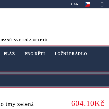
CZK
UPANŮ, SVETRŮ A ÚPLETŮ
PLÁŽ
PRO DĚTI
LOŽNÍ PRÁDLO
604.10Kč
do tmy zelená