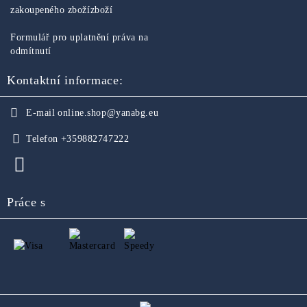
zakoupeného zbožízboží
Formulář pro uplatnění práva na
odmítnutí
Kontaktní informace:
E-mail
online.shop@yanabg.eu
Telefon
+359882747222
Práce s