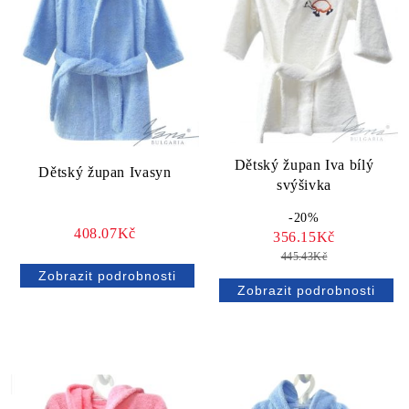
Dětský župan Iva bílý
Dětský župan Ivasyn
svýšivka
-20%
408.07Kč
356.15Kč
445.43Kč
Zobrazit podrobnosti
Zobrazit podrobnosti